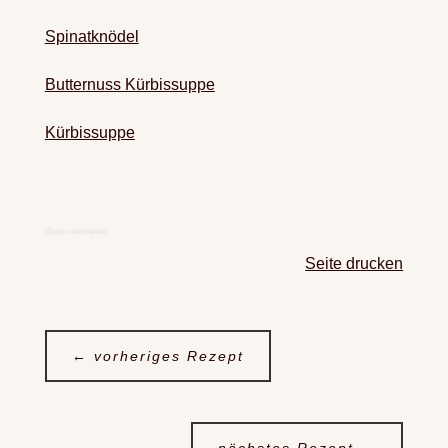
Spinatknödel
Butternuss Kürbissuppe
Kürbissuppe
iStock.com/zeleno
Seite drucken
←
vorheriges Rezept
nächstes Rezept
→