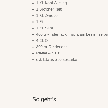
1 KL Kopf Wirsing
1 Brötchen (alt)
1 KL Zwiebel
1 Ei
1 EL Senf
400 g Rinderhack (frisch, am besten selbst
4 EL Öl
300 ml Rinderfond
Pfeffer & Salz
evt. Etwas Speisestärke
So geht’s