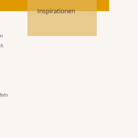
Inspirationen
en
ch
s
feln