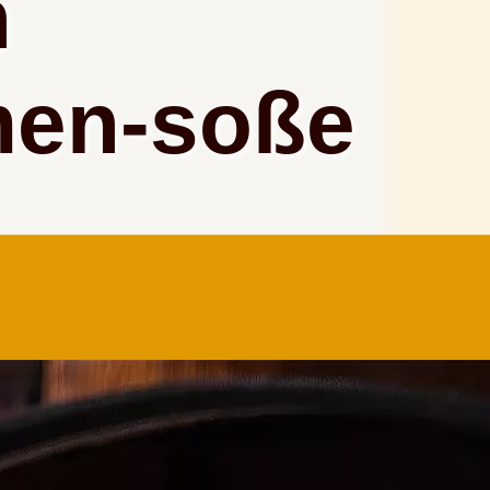
n
men-soße