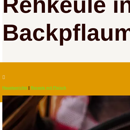
Rehkeule i
Backpflau

Hauptgerichte
|
Rezepte mit Fleisch