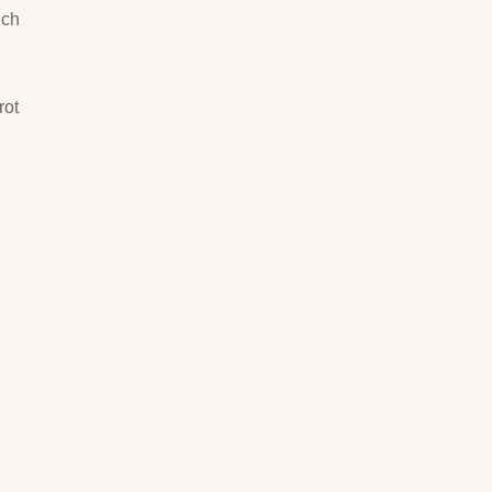
uch
rot