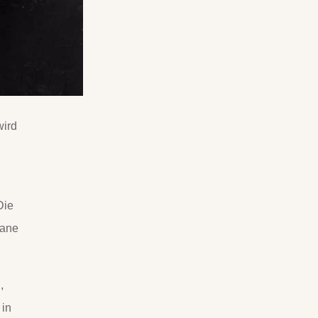
wird
Die
rane
,
 in