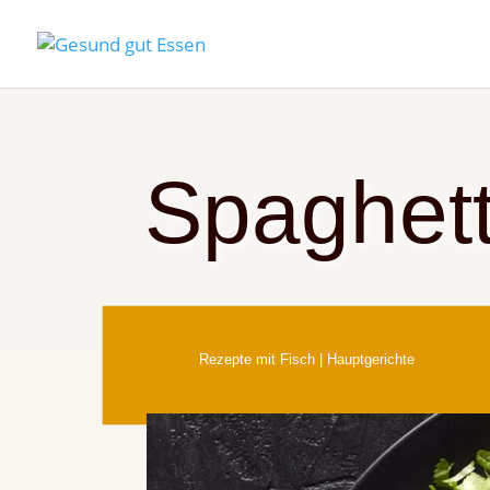
Spaghett
Rezepte mit Fisch
|
Hauptgerichte