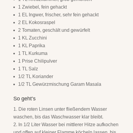
1 Zwiebel, fein gehackt
1 EL Ingwer, frischer, sehr fein gehackt
2 EL Kokosraspel
2 Tomaten, geschält und gewürfelt
1 KL Zucchini
1 KL Paprika
1 TL Kurkuma
1 Prise Chilipulver
1 TL Salz
1/2 TL Koriander
1/2 TL Gewürzmischung Garam Masala
So geht’s
Die roten Linsen unter fließendem Wasser
waschen, bis das Waschwasser klar bleibt.
In 1/2 Liter Wasser bei mittlerer Hitze aufkochen
und offen auf kleiner Flamme köcheln lassen, bis