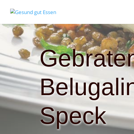
Gebraten
Belugali
Speck