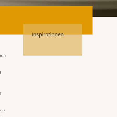
Inspirationen
inen
e
e
las