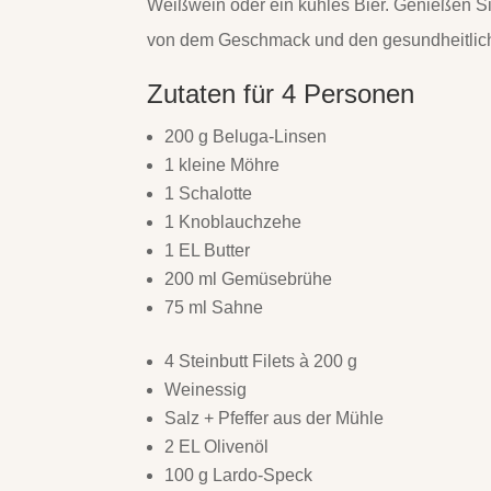
Weißwein oder ein kühles Bier. Genießen S
von dem Geschmack und den gesundheitlich
Zutaten für 4 Personen
200 g Beluga-Linsen
1 kleine Möhre
1 Schalotte
1 Knoblauchzehe
1 EL Butter
200 ml Gemüsebrühe
75 ml Sahne
4 Steinbutt Filets à 200 g
Weinessig
Salz + Pfeffer aus der Mühle
2 EL Olivenöl
100 g Lardo-Speck