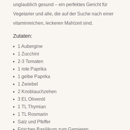
unglaublich gesund – ein perfektes Gericht für
Vegetarier und alle, die auf der Suche nach einer
vitaminreichen, leckeren Mahlzeit sind.
Zutaten:
1 Aubergine
1 Zucchini
2-3 Tomaten
1 rote Paprika
1 gelbe Paprika
1 Zwiebel
2 Knoblauchzehen
3 EL Olivenöl
1 TL Thymian
1 TL Rosmarin
Salz und Pfeffer
Frisches Basilikum zum Garnieren