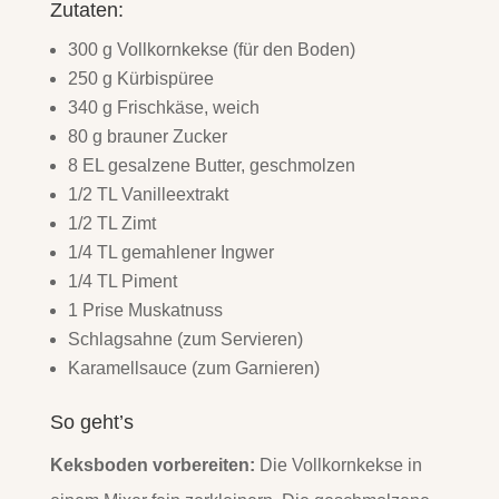
Zutaten:
300 g Vollkornkekse (für den Boden)
250 g Kürbispüree
340 g Frischkäse, weich
80 g brauner Zucker
8 EL gesalzene Butter, geschmolzen
1/2 TL Vanilleextrakt
1/2 TL Zimt
1/4 TL gemahlener Ingwer
1/4 TL Piment
1 Prise Muskatnuss
Schlagsahne (zum Servieren)
Karamellsauce (zum Garnieren)
So geht’s
Keksboden vorbereiten:
Die Vollkornkekse in