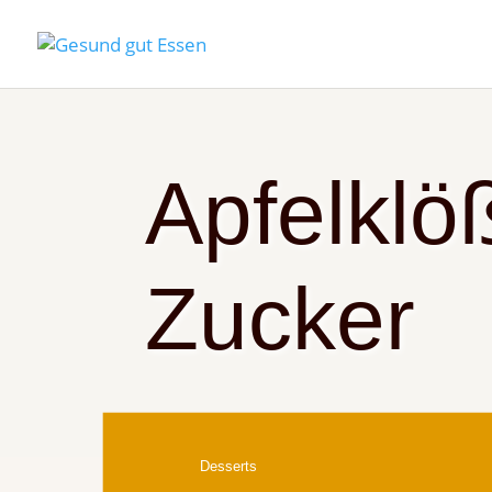
Apfelklö
Zucker
Desserts