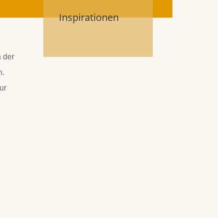
Inspirationen
 der
h.
ur