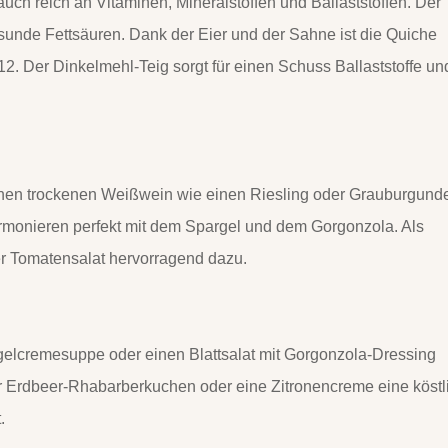
 auch reich an Vitaminen, Mineralstoffen und Ballaststoffen. Der
esunde Fettsäuren. Dank der Eier und der Sahne ist die Quiche
2. Der Dinkelmehl-Teig sorgt für einen Schuss Ballaststoffe un
inen trockenen Weißwein wie einen Riesling oder Grauburgunde
armonieren perfekt mit dem Spargel und dem Gorgonzola. Als
er Tomatensalat hervorragend dazu.
gelcremesuppe oder einen Blattsalat mit Gorgonzola-Dressing
er Erdbeer-Rhabarberkuchen oder eine Zitronencreme eine köstl
.