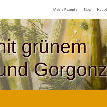
Meine Rezepte
Blog
Haupt
mit grünem
 und Gorgonz