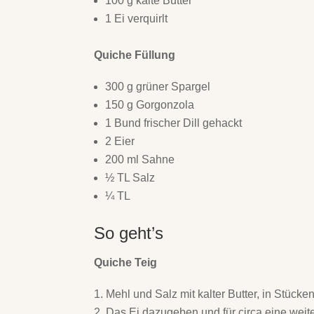
100 g kalte Butter
1 Ei verquirlt
Quiche Füllung
300 g grüner Spargel
150 g Gorgonzola
1 Bund frischer Dill gehackt
2 Eier
200 ml Sahne
½ TL Salz
¼ TL
So geht’s
Quiche Teig
Mehl und Salz mit kalter Butter, in Stück
Das Ei dazugeben und für circa eine weite