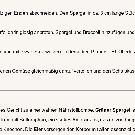
igen Enden abschneiden. Den Spargel in ca. 3 cm lange Stücke
el darin glasig anbraten. Spargel und Broccoli hinzufügen und be
en und mit etwas Salz würzen. In derselben Pfanne 1 EL Öl erhit
bratenen Gemüse gleichmäßig darauf verteilen und den Schafs
es Gericht zu einer wahren Nährstoffbombe.
Grüner Spargel
is
li
enthält Sulforaphan, ein starkes Antioxidans, das entzündung
rke Knochen. Die
Eier
versorgen den Körper mit allen essenziell