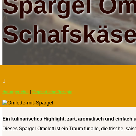
Spargel Ome
Schafskäs

Hauptgerichte
|
Vegetarische Rezepte
Ein kulinarisches Highlight: zart, aromatisch und einfach 
Dieses Spargel-Omelett ist ein Traum für alle, die frische, sa