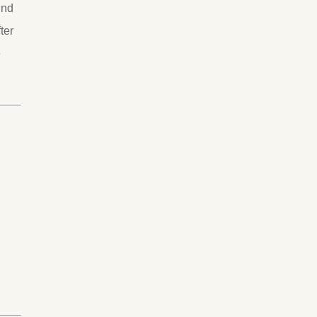
und
ter
e