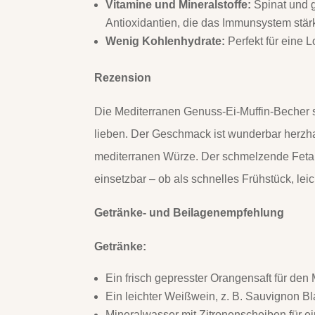
Vitamine und Mineralstoffe:
Spinat und g
Antioxidantien, die das Immunsystem stär
Wenig Kohlenhydrate:
Perfekt für eine 
Rezension
Die Mediterranen Genuss-Ei-Muffin-Becher si
lieben. Der Geschmack ist wunderbar herzha
mediterranen Würze. Der schmelzende Feta ve
einsetzbar – ob als schnelles Frühstück, lei
Getränke- und Beilagenempfehlung
Getränke:
Ein frisch gepresster Orangensaft für den
Ein leichter Weißwein, z. B. Sauvignon Bl
Mineralwasser mit Zitronenscheiben für ei