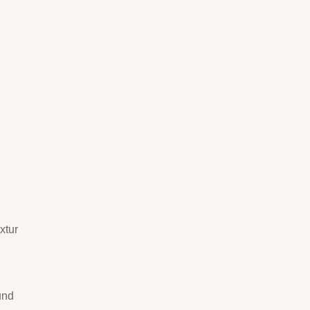
xtur
e
und