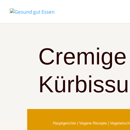
Cremige
Kürbiss
Hauptgerichte
|
Vegane Rezepte
|
Vegetarisc