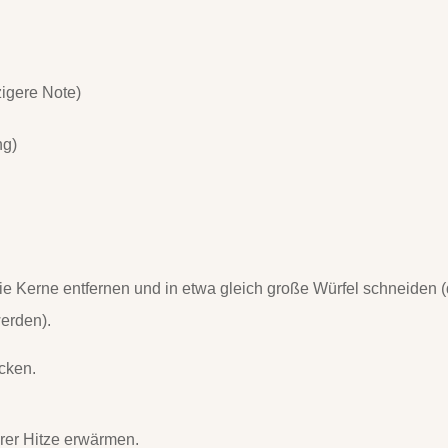
zigere Note)
ng)
e Kerne entfernen und in etwa gleich große Würfel schneiden (
erden).
cken.
erer Hitze erwärmen.