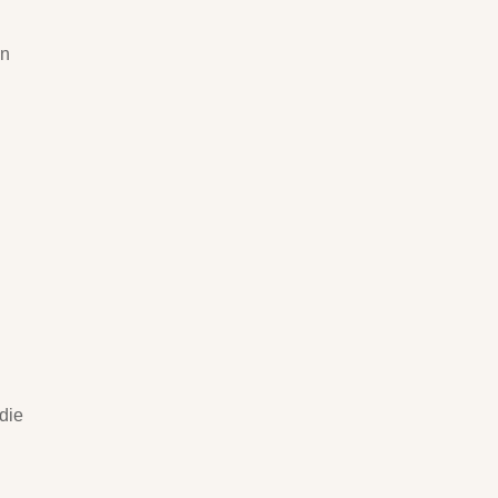
nn
die