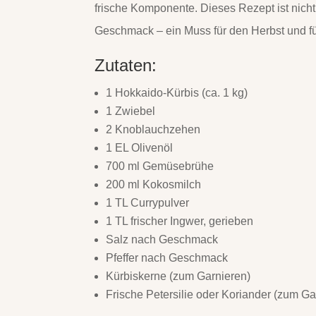
frische Komponente. Dieses Rezept ist nich
Geschmack – ein Muss für den Herbst und fü
Zutaten:
1 Hokkaido-Kürbis (ca. 1 kg)
1 Zwiebel
2 Knoblauchzehen
1 EL Olivenöl
700 ml Gemüsebrühe
200 ml Kokosmilch
1 TL Currypulver
1 TL frischer Ingwer, gerieben
Salz nach Geschmack
Pfeffer nach Geschmack
Kürbiskerne (zum Garnieren)
Frische Petersilie oder Koriander (zum Ga