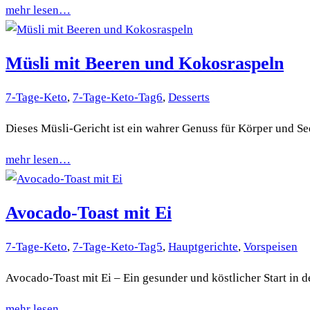
mehr lesen…
Müsli mit Beeren und Kokosraspeln
7-Tage-Keto
,
7-Tage-Keto-Tag6
,
Desserts
Dieses Müsli-Gericht ist ein wahrer Genuss für Körper und 
mehr lesen…
Avocado-Toast mit Ei
7-Tage-Keto
,
7-Tage-Keto-Tag5
,
Hauptgerichte
,
Vorspeisen
Avocado-Toast mit Ei – Ein gesunder und köstlicher Start in 
mehr lesen…