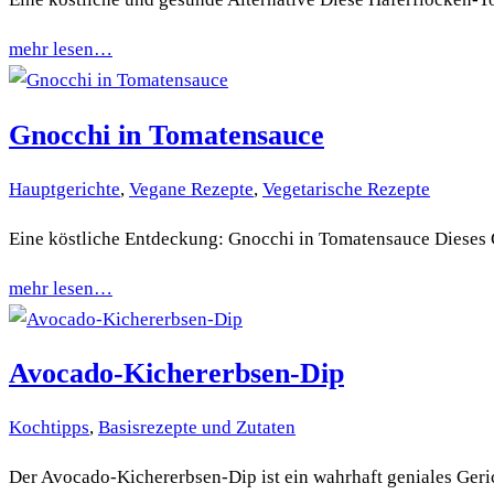
mehr lesen…
Gnocchi in Tomatensauce
Hauptgerichte
,
Vegane Rezepte
,
Vegetarische Rezepte
Eine köstliche Entdeckung: Gnocchi in Tomatensauce Dieses G
mehr lesen…
Avocado-Kichererbsen-Dip
Kochtipps
,
Basisrezepte und Zutaten
Der Avocado-Kichererbsen-Dip ist ein wahrhaft geniales Geri