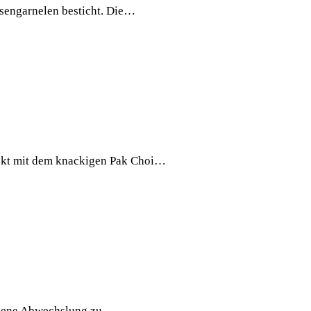
esengarnelen besticht. Die…
fekt mit dem knackigen Pak Choi…
ommene Abwechslung zu…